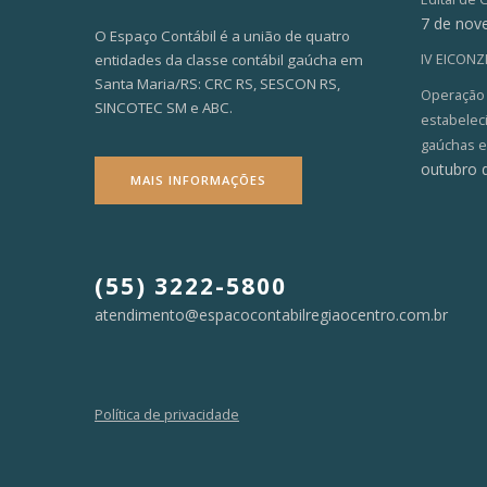
7 de nov
O Espaço Contábil é a união de quatro
entidades da classe contábil gaúcha em
IV EICON
Santa Maria/RS: CRC RS, SESCON RS,
Operação V
SINCOTEC SM e ABC.
estabelec
gaúchas e
outubro 
MAIS INFORMAÇÕES
(55) 3222-5800
atendimento@espacocontabilregiaocentro.com.br
Política de privacidade