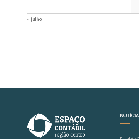
«
julho
Navegação
do
calendário
mensal
NOTÍCIA
Edital de 