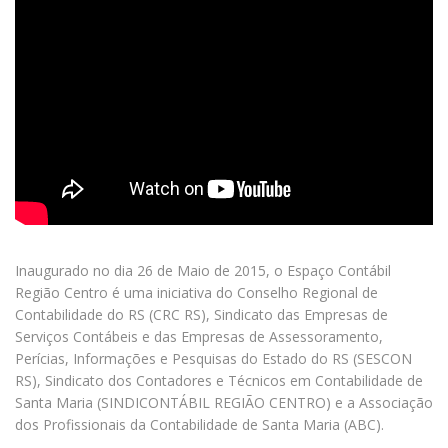
Inaugurado no dia 26 de Maio de 2015, o Espaço Contábil
Região Centro é uma iniciativa do Conselho Regional de
Contabilidade do RS (CRC RS), Sindicato das Empresas de
Serviços Contábeis e das Empresas de Assessoramento,
Perícias, Informações e Pesquisas do Estado do RS (SESCON
RS), Sindicato dos Contadores e Técnicos em Contabilidade de
Santa Maria (SINDICONTÁBIL REGIÃO CENTRO) e a Associação
dos Profissionais da Contabilidade de Santa Maria (ABC).