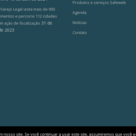
Produtos e serviços Safeweb
arejo Legal visita mais de 900
Agenda
imentos e percorre 112 cidades
31 de
Notícias
m ação de fiscalização
de 2023
Contato
m nosso site. Se você continuar a usar este site, assumiremos que você es
© 2016. All rights reserved.