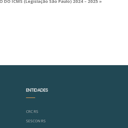
 DO ICMS (Legislação São Paulo) 2024 – 2025
»
ENTIDADES
CRC RS
SESCON RS