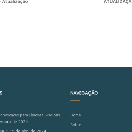
 Atualização
ATUALIZAÇÃO
S
NAVEGAÇÃO
Convocação para Eleições Sindicais
Home
embro de 2024
Sobre
15 de abril de 2024
ZINHO