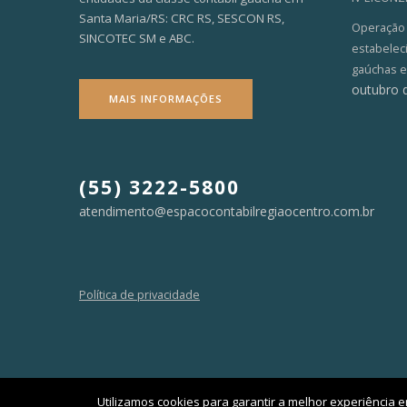
Santa Maria/RS: CRC RS, SESCON RS,
Operação V
SINCOTEC SM e ABC.
estabelec
gaúchas e
outubro 
MAIS INFORMAÇÕES
(55) 3222-5800
atendimento@espacocontabilregiaocentro.com.br
Política de privacidade
Utilizamos cookies para garantir a melhor experiência e