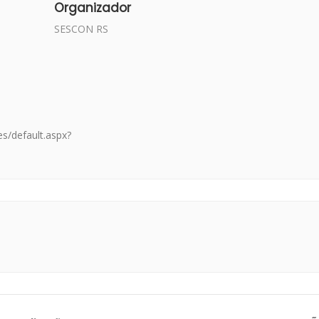
Organizador
SESCON RS
oes/default.aspx?