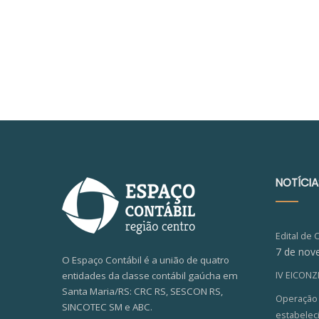
NOTÍCIA
Edital de 
7 de nov
O Espaço Contábil é a união de quatro
entidades da classe contábil gaúcha em
IV EICON
Santa Maria/RS: CRC RS, SESCON RS,
Operação V
SINCOTEC SM e ABC.
estabelec