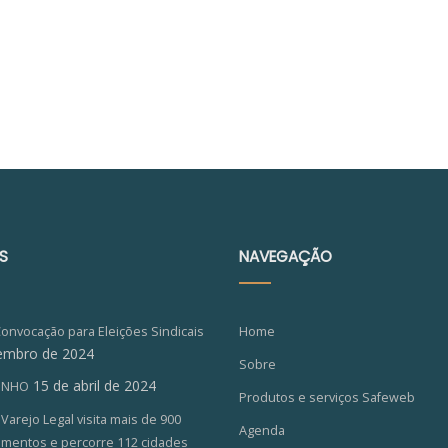
S
NAVEGAÇÃO
Convocação para Eleições Sindicais
Home
embro de 2024
Sobre
15 de abril de 2024
ZINHO
Produtos e serviços Safeweb
arejo Legal visita mais de 900
Agenda
imentos e percorre 112 cidades