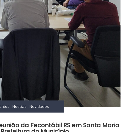
entos
-
Notícias
-
Novidades
reunião da Fecontábil RS em Santa Maria
refeitura do Município