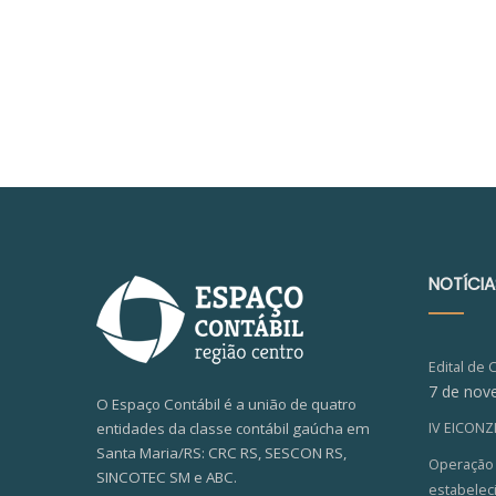
NOTÍCIA
Edital de 
7 de nov
O Espaço Contábil é a união de quatro
entidades da classe contábil gaúcha em
IV EICON
Santa Maria/RS: CRC RS, SESCON RS,
Operação V
SINCOTEC SM e ABC.
estabelec