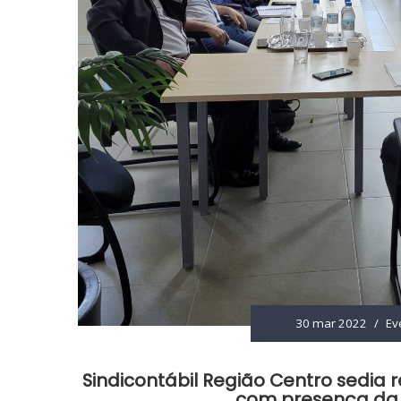
30 mar 2022
/
Ev
Sindicontábil Região Centro sedia 
com presença da P