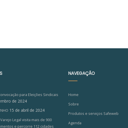
S
NAVEGAÇÃO
Convocação para Eleições Sindicais
Home
embro de 2024
Sobre
15 de abril de 2024
ZINHO
Produtos e serviços Safeweb
arejo Legal visita mais de 900
Agenda
imentos e percorre 112 cidades