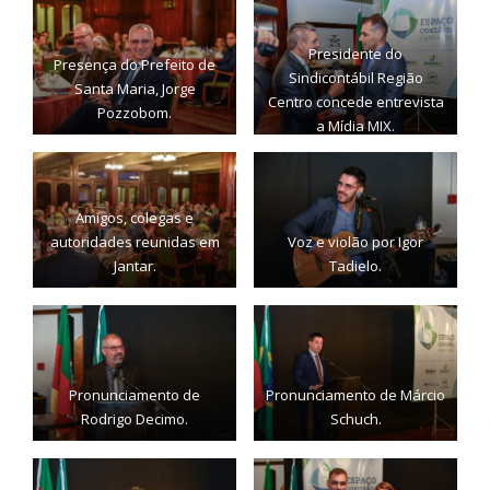
Presidente do
Presença do Prefeito de
Sindicontábil Região
Santa Maria, Jorge
Centro concede entrevista
Pozzobom.
a Mídia MIX.
Amigos, colegas e
autoridades reunidas em
Voz e violão por Igor
Jantar.
Tadielo.
Pronunciamento de
Pronunciamento de Márcio
Rodrigo Decimo.
Schuch.