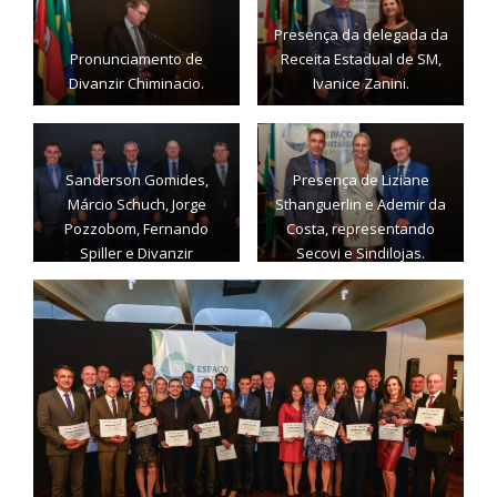
Presença da delegada da
Pronunciamento de
Receita Estadual de SM,
Divanzir Chiminacio.
Ivanice Zanini.
Sanderson Gomides,
Presença de Liziane
Márcio Schuch, Jorge
Sthanguerlin e Ademir da
Pozzobom, Fernando
Costa, representando
Spiller e Divanzir
Secovi e Sindilojas.
Chiminacio.