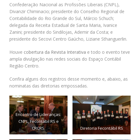
Confederação Nacional as Profissões Liberais (CNPL),
Divanzir Chiminacio; presidente do Conselho Regional de
Contabilidade do Rio Grande do Sul, Márcio Schuch;
delegada da Receita Estadual de Santa Maria, Ivanice
Zanini; presidente do Sindilojas, Ademir da Costa; e
presidente do Secovi Centro Gaúcho, Liziane Sthanguerlin.
Houve
cobertura da Revista Interativa
e todo o evento teve
ampla divulgação nas redes sociais do Espaço Contábil
Região Centro.
Confira alguns dos registros desse momento e, abaixo, as
nominatas das diretorias empossadas.
Encontro de Lideranças:
CNPL, Fecontábil RS e
CRCRS.
Diretoria Fecontábil RS