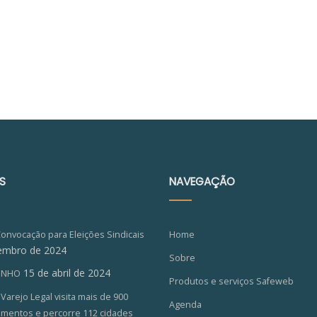
S
NAVEGAÇÃO
Convocação para Eleições Sindicais
Home
embro de 2024
Sobre
15 de abril de 2024
ZINHO
Produtos e serviços Safeweb
arejo Legal visita mais de 900
Agenda
imentos e percorre 112 cidades