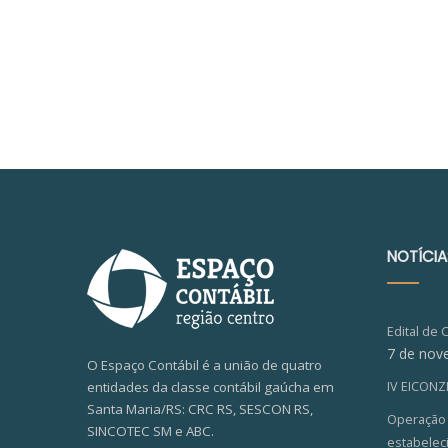
NOTÍCIA
Edital de 
7 de nov
O Espaço Contábil é a união de quatro
entidades da classe contábil gaúcha em
IV EICON
Santa Maria/RS: CRC RS, SESCON RS,
Operação V
SINCOTEC SM e ABC.
estabelec