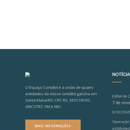
NOTÍCIA
O Espaço Contábil é a união de quatro
entidades da classe contábil gaúcha em
Edital de 
Santa Maria/RS: CRC RS, SESCON RS,
7 de nov
SINCOTEC SM e ABC.
IV EICON
Operação V
MAIS INFORMAÇÕES
estabelec