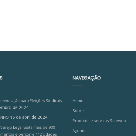
S
NAVEGAÇÃO
Convocação para Eleições Sindicais
Home
embro de 2024
Sobre
15 de abril de 2024
ZINHO
Produtos e serviços Safeweb
arejo Legal visita mais de 900
Agenda
imentos e percorre 112 cidades