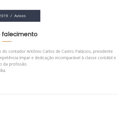
 2019
/
Avisos
 falecimento
 do contador Antônio Carlos de Castro Palácios, presidente
petência ímpar e dedicação incomparável à classe contábil e
o da profissão.
lia.